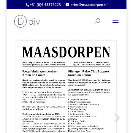
+31 (0)6 45376223
print@maasdorpen.nl