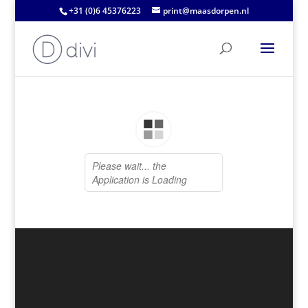
+31 (0)6 45376223
print@maasdorpen.nl