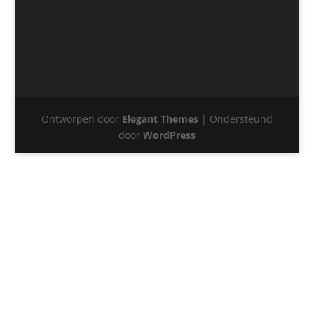
Ontworpen door
Elegant Themes
| Ondersteund
door
WordPress