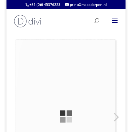
+31 (0)6 45376223
print@maasdorpen.nl