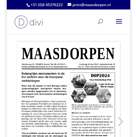
+31 (0)6 45376223
print@maasdorpen.nl