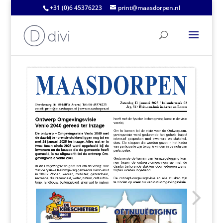
+31 (0)6 45376223
print@maasdorpen.nl